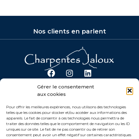
Nos clients en parlent
F
I
L
a
n
i
Gérer le consentement
c
s
n
CHARPENTES JALOUX
aux cookies
e
t
k
Notre Savoir-Faire
b
a
e
Charpente
Pour offrir les meilleures expériences, nous utilisons des technologies
telles que les cookies pour stocker et/ou accéder aux informations des
o
g
d
Restauration Traditionnelle
appareils. Le fait de consentir à ces technologies nous permettra de
o
r
i
traiter des données telles que le comportement de navigation ou les ID
k
LIENS UTILES
a
n
uniques sur ce site. Le fait de ne pas consentir ou de retirer son
consentement peut avoir un effet négatif sur certaines caractéristiques
m
Plan du Site