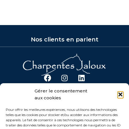
Nos clients en parlent
F
I
L
a
n
i
Gérer le consentement
c
s
n
CHARPENTES JALOUX
aux cookies
e
t
k
Notre Savoir-Faire
b
a
e
Charpente
Pour offrir les meilleures expériences, nous utilisons des technologies
telles que les cookies pour stocker et/ou accéder aux informations des
o
g
d
Restauration Traditionnelle
appareils. Le fait de consentir à ces technologies nous permettra de
o
r
i
traiter des données telles que le comportement de navigation ou les ID