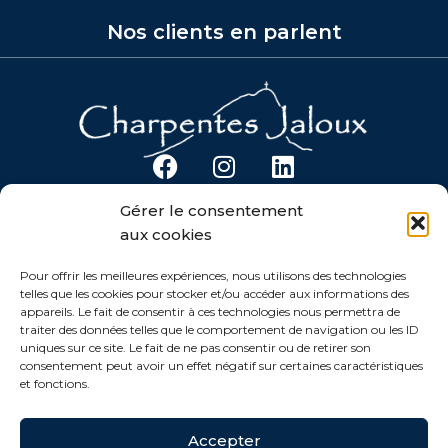
Nos clients en parlent
F
I
L
a
n
i
Gérer le consentement
c
s
n
CHARPENTES JALOUX
aux cookies
e
t
k
Notre Savoir-Faire
b
a
e
Charpente
Pour offrir les meilleures expériences, nous utilisons des technologies
telles que les cookies pour stocker et/ou accéder aux informations des
o
g
d
Restauration Traditionnelle
appareils. Le fait de consentir à ces technologies nous permettra de
o
r
i
traiter des données telles que le comportement de navigation ou les ID
k
LIENS UTILES
a
n
uniques sur ce site. Le fait de ne pas consentir ou de retirer son
consentement peut avoir un effet négatif sur certaines caractéristiques
m
Plan du Site
et fonctions.
Mentions Légales
Politique de Confidentialité
Accepter